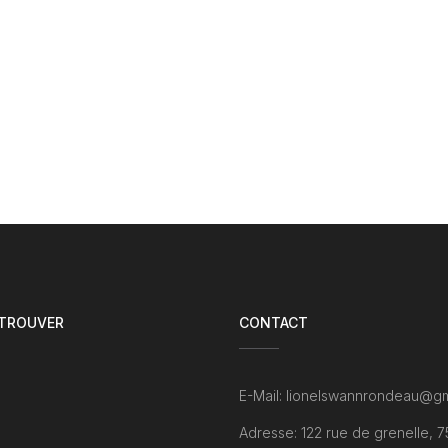
 TROUVER
CONTACT
E-Mail: lionelswannrondeau@gm
Adresse: 122 rue de grenelle, 