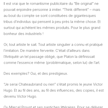
Il est vrai que le romantisme publicitaire du “Be original” ne
pouvait enjoindre personne à imiter. “Think different” – mais
au bout du compte se sont constituées de gigantesques
tribus d’individus qui pensent à peu près la même chose. Et
surtout qui achètent les mêmes produits. Pour le plus grand
bonheur des industriels !
Or, tout artiste le sait. Tout artiste singulier a connu et pratiqué
l’imitation. De manière fervente. C’était d’ailleurs dans
l’Antiquité un tel passage obligé, que Platon la définissait
comme l’essence même (problématique, selon lui) de l’art.
Des exemples? Oui, et des prestigieux.
“Je serai Chateaubriand ou rien” s’était promis le jeune Victor
Hugo. Et au fil des ans, au fil des influences, des copies, il est
devenu Victor Hugo.
Ou Marcel Proust et ses pastiches littéraires. Pour se délivrer